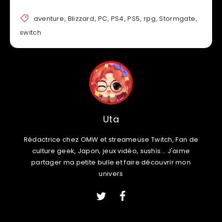
aventure
,
Blizzard
,
PC
,
PS4
,
PS5
,
rpg
,
Stormgate
,
switch
Uta
Rédactrice chez OMW et streameuse Twitch, Fan de
culture geek, Japon, jeux vidéo, sushis... J'aime
partager ma petite bulle et faire découvrir mon
univers